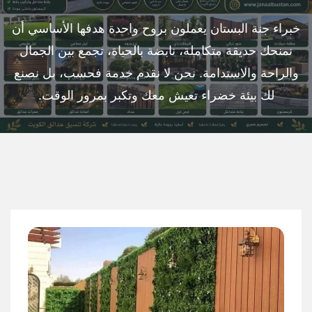
خبراء جنة البستان يعملون بروح واحدة هدفها الأساسي أن
نمنحك حديقة متكاملة، نابضة بالحياة، تجمع بين الجمال
والراحة والاستدامة. نحن لا نقدم خدمة فحسب، بل نصنع
لك بيئة خضراء تعيش معك وتكبر بمرور الوقت.