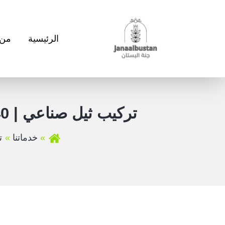
الرئيسية
من 
تركيب ثيل صناعي | 94080140 | دليل شامل للحصول على حديقة خضراء دائمة
خدماتنا
تر