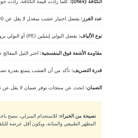
الكثافة (Dtex):
كلما زادت قيمة الكثافة، زادت جود
عدد الغرز:
يفضل اختيار عشب بمعدل لا يقل عن 16,000 غرزة لكل متر مربع للمناطق المنزلية.
نوع الألياف:
يفضل البولي إيثيلين (PE) أو البولي بروبلين (PP) للاستخدام المنزلي.
مقاومة الأشعة فوق البنفسجية:
اختر الثيل المعالج 
قدرة التصريف:
تأكد من أن العشب يتمتع بقدرة تصر
الضمان:
ابحث عن منتجات توفر ضمان لا يقل عن 5-8 سنوات.
نصيحة من الخبراء:
المظهر الطبيعي والمتانة، ويكون أقل عرضة للتلف