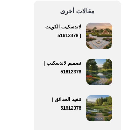
مقالات أخرى
لاندسكيب الكويت
| 51612378
تصميم لاندسكيب |
51612378
تنفيذ الحدائق |
51612378