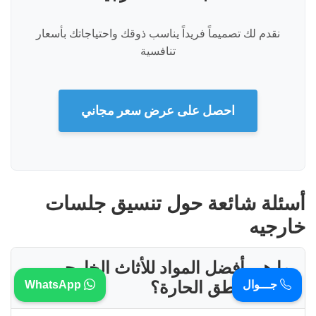
نقدم لك تصميماً فريداً يناسب ذوقك واحتياجاتك بأسعار
تنافسية
احصل على عرض سعر مجاني
أسئلة شائعة حول تنسيق جلسات
خارجيه
ما هي أفضل المواد للأثاث الخارجي
في المناطق الحارة؟
جـــوال
WhatsApp