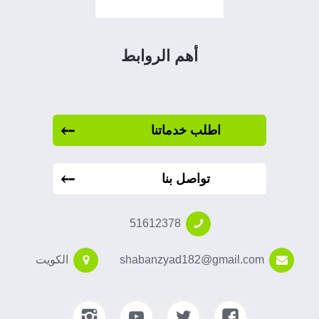
أهم الروابط
اطلب خدماتنا
تواصل بنا
51612378
shabanzyad182@gmail.com
الكويت
تابعنا
تابعنا
تابعنا
تابعنا