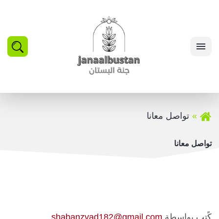
بحث
القائمة
تواصل معانا
تواصل معانا
كًتب بواسطة
shabanzyad182@gmail.com