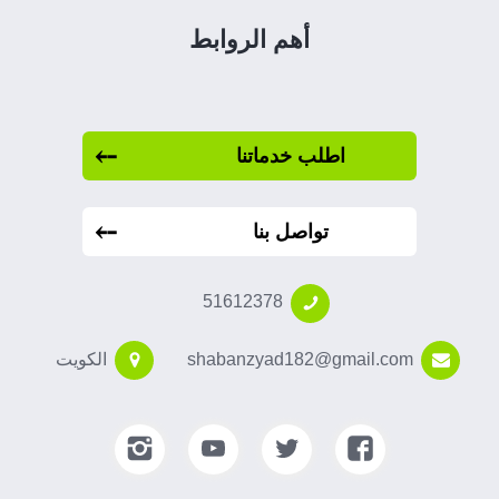
أهم الروابط
اطلب خدماتنا
تواصل بنا
51612378
shabanzyad182@gmail.com
الكويت
تابعنا
تابعنا
تابعنا
تابعنا
على
على
على
على