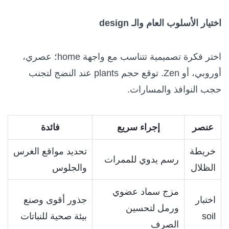
اختيار الأسلوب العام والـ design
اختر فكرة تصميمية تتناسب مع واجهة home؛ عصري،
أوروبي، أو Zen. توقع حجم plants عند النضج لتجنب
حجب النوافذ والمسارات.
عنصر
إجراء سريع
فائدة
خريطة
تحديد مواقع الغرس
رسم يدوي للممرات
الظلال
والجلوس
مزج سماد عضوي
اختبار
جذور أقوى وصنع
ورمل لتحسين
soil
بيئة صحية للنباتات
الصرف