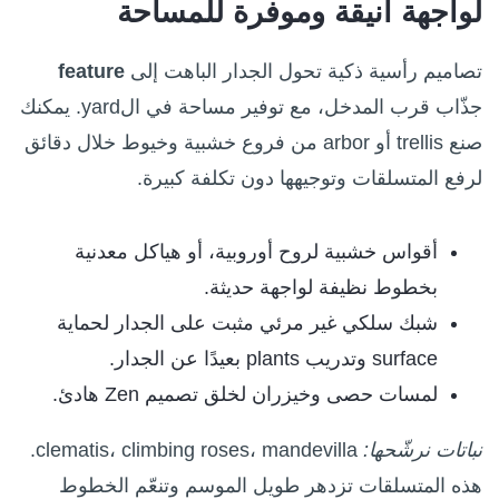
لواجهة أنيقة وموفرة للمساحة
تصاميم رأسية ذكية تحول الجدار الباهت إلى
feature
جذّاب قرب المدخل، مع توفير مساحة في الyard. يمكنك
صنع trellis أو arbor من فروع خشبية وخيوط خلال دقائق
لرفع المتسلقات وتوجيهها دون تكلفة كبيرة.
أقواس خشبية لروح أوروبية، أو هياكل معدنية
بخطوط نظيفة لواجهة حديثة.
شبك سلكي غير مرئي مثبت على الجدار لحماية
surface وتدريب plants بعيدًا عن الجدار.
لمسات حصى وخيزران لخلق تصميم Zen هادئ.
نباتات نرشّحها:
clematis، climbing roses، mandevilla.
هذه المتسلقات تزدهر طويل الموسم وتنعّم الخطوط