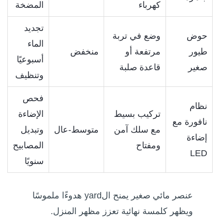
كهرباء
المضخة
تجديد
حوض
وضع في تربة
الماء
طيور
مرتفعة أو
منخفض
أسبوعيًا
صغير
قاعدة صلبة
وتنظيف
فحص
نظام
تركيب بسيط
الإضاءة
نافورة مع
مع سلك آمن
متوسط‑عال
وتبديل
إضاءة
ومفتاح
المصابيح
LED
سنويًا
عنصر مائي صغير يمنح الyard هدوءًا ملموسًا
ويظهر كلمسة نهائية تعزز مظهر المنزل.