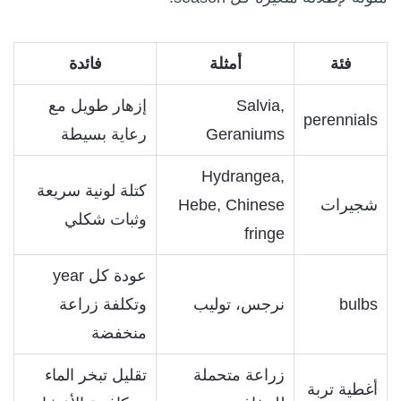
فئة
أمثلة
فائدة
Salvia,
إزهار طويل مع
perennials
Geraniums
رعاية بسيطة
Hydrangea,
كتلة لونية سريعة
شجيرات
Hebe, Chinese
وثبات شكلي
fringe
عودة كل year
bulbs
نرجس، توليب
وتكلفة زراعة
منخفضة
زراعة متحملة
تقليل تبخر الماء
أغطية تربة