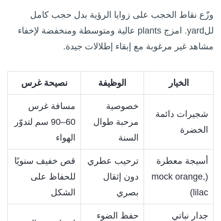
وزّع نقاط الحجب على زوايا الرؤية بدل حجب كامل
للyard. امزج plants عالية ومتوسطة ومنخفضة لإخفاء
مشاهد غير مرغوبة مع إبقاء إطلالات جيدة.
الخيار
الوظيفة
نصيحة غرس
خصوصية
مسافة غرس
شجيرات دائمة
مرحبة طوال
60–90 سم لتدوّر
الخضرة
السنة
الهواء
أسيجة معطرة
ترحيب عطري
قص خفيف سنويًا
(mock orange,
دون إثقال
للحفاظ على
lilac)
بصري
الشكل
جدار نباتي
حفظ الضوء