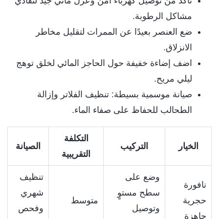
تأكد من توصيل كهرباء آمن وعزل مائي جيد لتفادي
مشاكل الرطوبة.
ضع العنصر بعيدًا عن الممرات لتقليل مخاطر
الانزلاق.
اضف إضاءة خفيفة حول الحاجز المائي لخلق توهج
ليلي مريح.
صيانة موسمية بسيطة: تنظيف الفلاتر وإزالة
الطحالب للحفاظ على صفاء الماء.
التكلفة
الخيار
التركيب
الصيانة
التقريبية
وضع على
تنظيف
نافورة
سطح مستوٍ
شهري
حجرية
متوسط
وتوصيل
وفحص
جاهزة