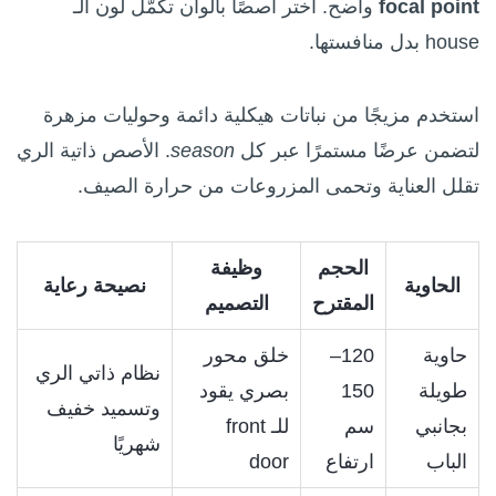
focal point
واضح. اختر أصصًا بألوان تكمّل لون الـ
house بدل منافستها.
استخدم مزيجًا من نباتات هيكلية دائمة وحوليات مزهرة
لتضمن عرضًا مستمرًا عبر كل
season
. الأصص ذاتية الري
تقلل العناية وتحمى المزروعات من حرارة الصيف.
الحجم
وظيفة
الحاوية
نصيحة رعاية
المقترح
التصميم
حاوية
120–
خلق محور
نظام ذاتي الري
طويلة
150
بصري يقود
وتسميد خفيف
بجانبي
سم
للـ front
شهريًا
الباب
ارتفاع
door