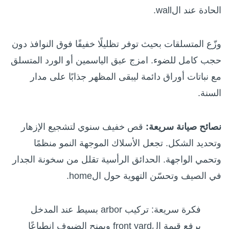
الحادة عند الwall.
وزّع المتسلقات بحيث توفر تظليلًا خفيفًا فوق النوافذ دون
حجب كامل للضوء. امزج عبق الياسمين أو الورد المتسلق
مع نباتات أوراق دائمة ليبقى المظهر جذابًا على مدار
السنة.
نصائح صيانة سريعة:
قص خفيف سنوي لتشجيع الإزهار
وتحديد الشكل. تجعل الأسلاك الموجهة النمو منظمًا
وتحمي الواجهة. الحدائق الرأسية تقلل من سخونة الجدار
في الصيف وتحسّن التهوية حول الhome.
فكرة سريعة: تركيب arbor بسيط عند المدخل
يرفع قيمة الfront yard ويمنح الضيوف انطباعًا