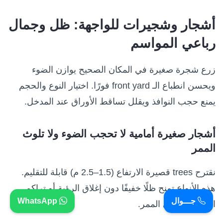
أشجار وشجيرات للواجهة: ظل وجمال
رباعي المواسم
زرع شجرة صغيرة في المكان الصحيح يوازن الضوء
ويحسن انطباع الـ front yard فورًا. اختيار النوع والحجم
يمنع حجب النوافذ ويقلل تساقط الأوراق عند المدخل.
أشجار صغيرة أمامية لا تحجب الضوء ولا تلوث
الممر
نقترح trees قصيرة الارتفاع (1.5–2.5 م) قابلة للتقليم.
هذه الأنواع تمنح ظلًا خفيفًا دون إغلاق الرؤية أو تراكم
جـــوال
WhatsApp
المخلفات على الممر.