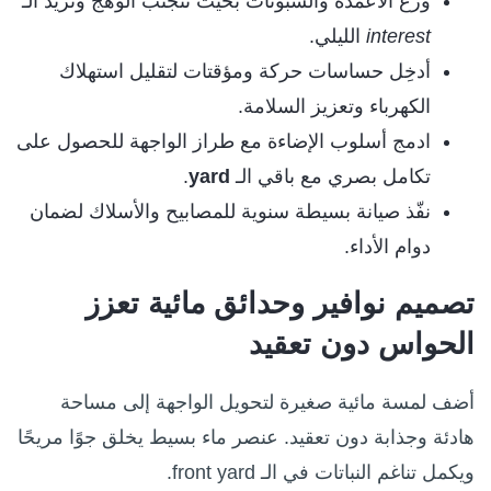
وزّع الأعمدة والسبوتات بحيث تتجنب الوهج وتزيد الـ
interest
الليلي.
أدخِل حساسات حركة ومؤقتات لتقليل استهلاك
الكهرباء وتعزيز السلامة.
ادمج أسلوب الإضاءة مع طراز الواجهة للحصول على
تكامل بصري مع باقي الـ
yard
.
نفّذ صيانة بسيطة سنوية للمصابيح والأسلاك لضمان
دوام الأداء.
تصميم نوافير وحدائق مائية تعزز
الحواس دون تعقيد
أضف لمسة مائية صغيرة لتحويل الواجهة إلى مساحة
هادئة وجذابة دون تعقيد. عنصر ماء بسيط يخلق جوًا مريحًا
ويكمل تناغم النباتات في الـ front yard.