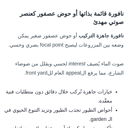
نافورة قائمة بذاتها أو حوض عصفور كعنصر
صوتي مهدئ
نافورة جاهزة التركيب
أو حوض عصفور صغير يمكن
وضعه بين المزروعات ليصبح focal point بصري وحسي.
صوت الماء يُضيف
interest
لحسي ويقلل من ضوضاء
الشارع، مما يرفع الappeal العام للfront yard.
خيارات جاهزة تُركب خلال دقائق دون متطلبات فنية
معقّدة.
أحواض الطيور تجذب الطيور وتزيد التنوع الحيوي في
الـ garden.