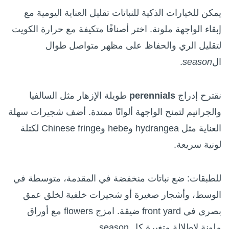
يمكن للخيارات الذكية للنباتات تقليل العناية اليومية مع
إبقاء الواجهة ملونة. اختر أصنافًا متكيفة مع حرارة الكويت
لتقليل الري والحفاظ على مظهر متواصل طوال
ال
season
.
نقترح إدراج
perennials
طويلة الإزهار مثل السالفيا
والجرانيم لتمنح الواجهة ألوانًا ممتدة. أضف شجيرات سهلة
العناية مثل hydrangea وhebe وChinese fringe لكتلة
لونية سريعة.
للطبقات: ضع نباتات منخفضة في المقدمة، متوسطة في
الوسط، وأشجار صغيرة أو شجيرات خلفية لخلق عمق
بصري في front yard ضيقة. امزج flowers مع أوراق
ملونة لإطلالة متغيرة كل season.