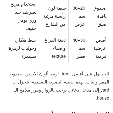
استخدام مزيج
صندوق
20–30
طبقة لون
تصريف جيد
نافذة
سم
رأسية مرئية
وري يومي
ضيق
عرض
من الشارع
خفيف
أصص
30–40
تعبئة الفراغ
خلط هيكلي
عرضية
سم
وإضفاء
وحوليات لزهرة
قزمية
قطر
texture
مستمرة
للحصول على أفضل
look
، اربط ألوان الأصص بخطوط
الممر والباب. بهذه الحيلة البصرية البسيطة، يتحول الـ
yard إلى مدخل دعائي يرحب بالزوار ويبرز ملامح الـ
house.