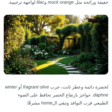
خفيفة ورائحة مثل
mock orange
و
lilac
لواجهة ترحيبية.
لخضرة دائمة وعطر ثابت، جرب
fragrant olive
أو
winter
daphne
. حواجز بارتفاع الخصر تحافظ على الضوء
الطبيعي قرب النوافذ وتبقي الhome مشرقًا.