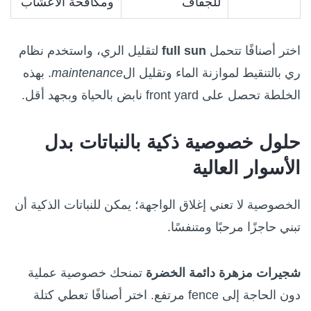
للجفاف
ومكافحة الأعشاب
اختر أصنافًا تتحمل
full sun
لتقليل الري، واستخدم نظام
ري بالتنقيط لموازنة الماء وتقليل ال
maintenance
. بهذه
الخلطة تحصل على front yard نابض بالحياة وبجهد أقل.
حلول خصوصية ذكية بالنباتات بدل
الأسوار العالية
الخصوصية لا تعني إغلاق الواجهة؛ يمكن للنباتات الذكية أن
تبني حاجزًا مرحبًا ومتنفسًا.
شجيرات مزهرة دائمة الخضرة
تمنحك خصوصية عملية
دون الحاجة إلى fence مرتفع. اختر أصنافًا تعطي كتلة